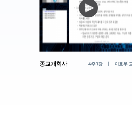
종교개혁사
4주 1강
이호우 