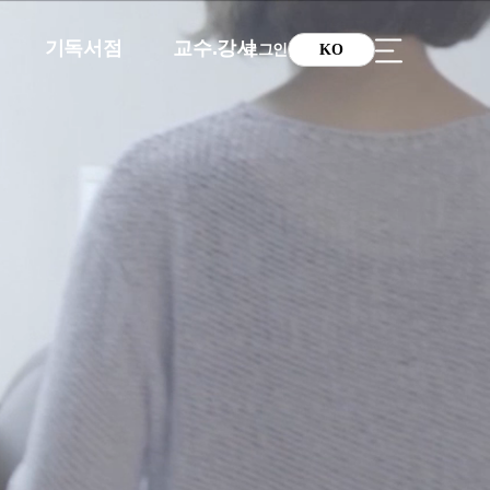
기독서점
교수.강사
로그인
KO