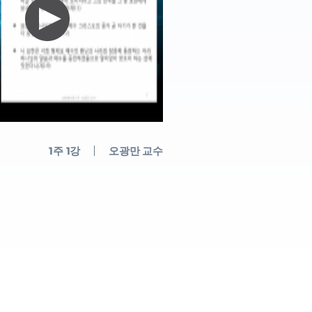
1주 1강
오광만 교수