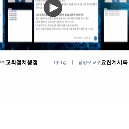
교회정치행정
요한계시록
교수
1주 1강
남양우 교수